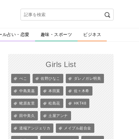
ール占い・恋愛
趣味・スポーツ
ビジネス
Girls List
ぺこ
佐野ひなこ
ダレノガレ明美
中島美嘉
本田翼
佐々木希
蛯原友里
松島花
HKT48
田中美久
土屋アンナ
道端アンジェリカ
メイプル超合金