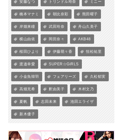
安藤なつ
トリンドル玲奈
ミニー
橋本マナミ
朝比奈彩
熊田曜子
岸畑来瞳
武田玲奈
舟山久美子
横山由依
岡田奈々
AKB48
桜田ひより
伊藤萌々香
恒松祐里
渡邉幸愛
SUPER☆GiRLS
小金魚韓羽
フェアリーズ
久松郁実
高畑充希
釈由美子
木村文乃
夏帆
志田未来
池田エライザ
新木優子