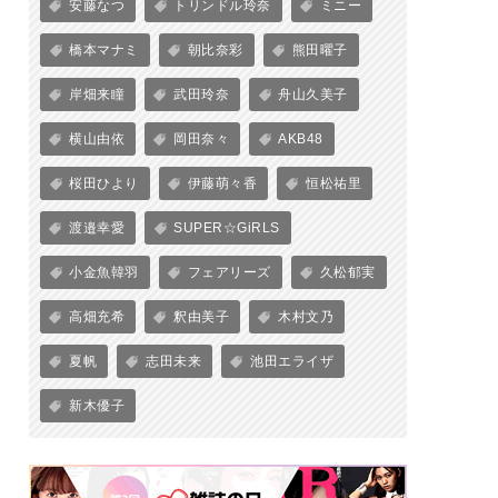
安藤なつ
トリンドル玲奈
ミニー
橋本マナミ
朝比奈彩
熊田曜子
岸畑来瞳
武田玲奈
舟山久美子
横山由依
岡田奈々
AKB48
桜田ひより
伊藤萌々香
恒松祐里
渡邉幸愛
SUPER☆GiRLS
小金魚韓羽
フェアリーズ
久松郁実
高畑充希
釈由美子
木村文乃
夏帆
志田未来
池田エライザ
新木優子