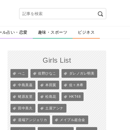
ール占い・恋愛
趣味・スポーツ
ビジネス
Girls List
ぺこ
佐野ひなこ
ダレノガレ明美
中島美嘉
本田翼
佐々木希
蛯原友里
松島花
HKT48
田中美久
土屋アンナ
道端アンジェリカ
メイプル超合金