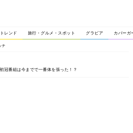
トレンド
旅行・グルメ・スポット
グラビア
カバーガ
ッチ
、初冠番組は今までで一番体を張った！？