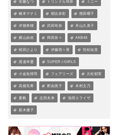
安藤なつ
トリンドル玲奈
ミニー
橋本マナミ
朝比奈彩
熊田曜子
岸畑来瞳
武田玲奈
舟山久美子
横山由依
岡田奈々
AKB48
桜田ひより
伊藤萌々香
恒松祐里
渡邉幸愛
SUPER☆GiRLS
小金魚韓羽
フェアリーズ
久松郁実
高畑充希
釈由美子
木村文乃
夏帆
志田未来
池田エライザ
新木優子