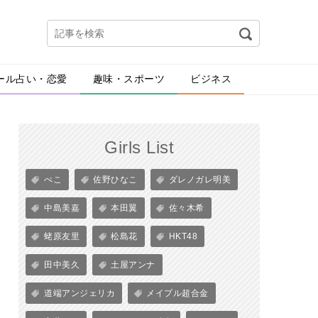
ール占い・恋愛
趣味・スポーツ
ビジネス
Girls List
ぺこ
佐野ひなこ
ダレノガレ明美
中島美嘉
本田翼
佐々木希
蛯原友里
松島花
HKT48
田中美久
土屋アンナ
道端アンジェリカ
メイプル超合金