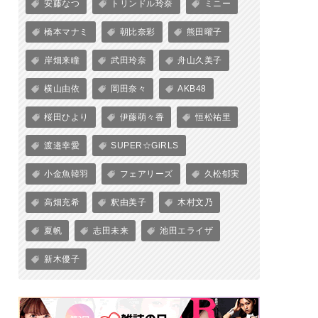
安藤なつ
トリンドル玲奈
ミニー
橋本マナミ
朝比奈彩
熊田曜子
岸畑来瞳
武田玲奈
舟山久美子
横山由依
岡田奈々
AKB48
桜田ひより
伊藤萌々香
恒松祐里
渡邉幸愛
SUPER☆GiRLS
小金魚韓羽
フェアリーズ
久松郁実
高畑充希
釈由美子
木村文乃
夏帆
志田未来
池田エライザ
新木優子