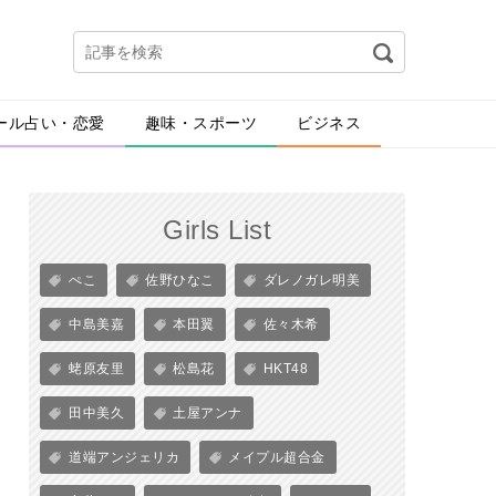
ール占い・恋愛
趣味・スポーツ
ビジネス
Girls List
ぺこ
佐野ひなこ
ダレノガレ明美
中島美嘉
本田翼
佐々木希
蛯原友里
松島花
HKT48
田中美久
土屋アンナ
道端アンジェリカ
メイプル超合金