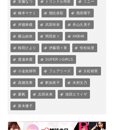
安藤なつ
トリンドル玲奈
ミニー
橋本マナミ
朝比奈彩
熊田曜子
岸畑来瞳
武田玲奈
舟山久美子
横山由依
岡田奈々
AKB48
桜田ひより
伊藤萌々香
恒松祐里
渡邉幸愛
SUPER☆GiRLS
小金魚韓羽
フェアリーズ
久松郁実
高畑充希
釈由美子
木村文乃
夏帆
志田未来
池田エライザ
新木優子