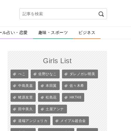
ール占い・恋愛
趣味・スポーツ
ビジネス
Girls List
ぺこ
佐野ひなこ
ダレノガレ明美
中島美嘉
本田翼
佐々木希
蛯原友里
松島花
HKT48
田中美久
土屋アンナ
道端アンジェリカ
メイプル超合金