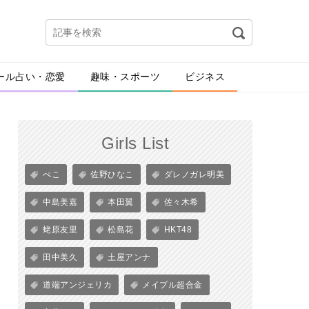
ール占い・恋愛
趣味・スポーツ
ビジネス
Girls List
ぺこ
佐野ひなこ
ダレノガレ明美
中島美嘉
本田翼
佐々木希
蛯原友里
松島花
HKT48
田中美久
土屋アンナ
道端アンジェリカ
メイプル超合金