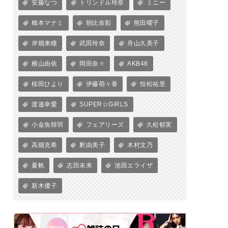
安藤なつ
トリンドル玲奈
ミニー
橋本マナミ
朝比奈彩
熊田曜子
岸畑来瞳
武田玲奈
舟山久美子
横山由依
岡田奈々
AKB48
桜田ひより
伊藤萌々香
恒松祐里
渡邉幸愛
SUPER☆GiRLS
小金魚韓羽
フェアリーズ
久松郁実
高畑充希
釈由美子
木村文乃
夏帆
志田未来
池田エライザ
新木優子