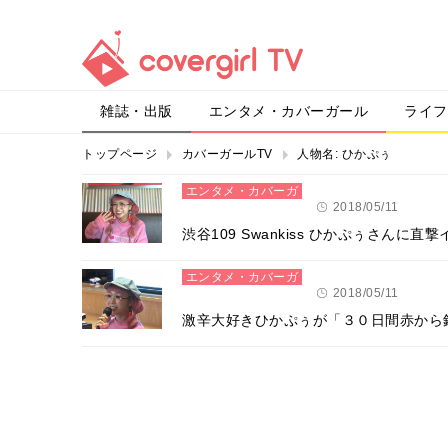
雑誌・出版
エンタメ・カバーガール
ライフ
トップページ
カバーガールTV
人物名:
ひかぷぅ
エンタメ・カバーガ
ール
2018/05/11
渋谷109 Swankiss ひかぷぅさんに直
エンタメ・カバーガ
ール
2018/05/11
激辛大好きひかぷぅが「３０日間赤から